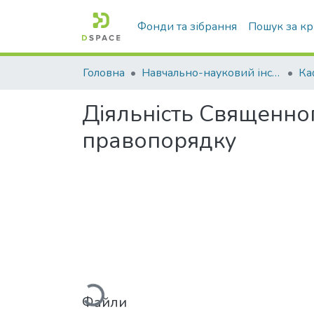
Фонди та зібрання
Пошук за к
Головна
Навчально-науковий інститут економіки, управління, права та інформаційних технологій
Діяльність Священно
правопорядку
Вантажиться...
Файли