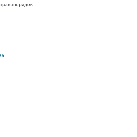
правопорядок
,
ва