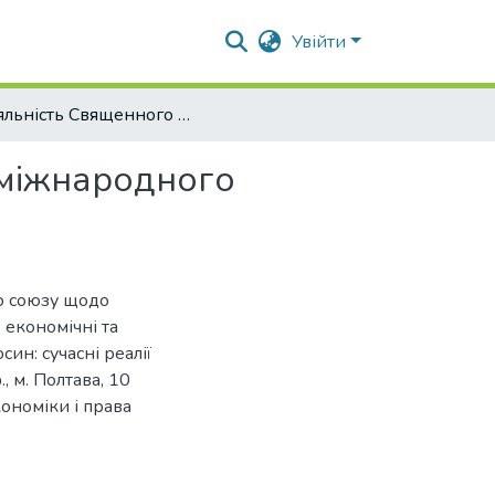
Увійти
Діяльність Священного союзу щодо утвердження міжнародного правопорядку
 міжнародного
го союзу щодо
економічні та
ин: сучасні реалії
, м. Полтава, 10
кономіки і права