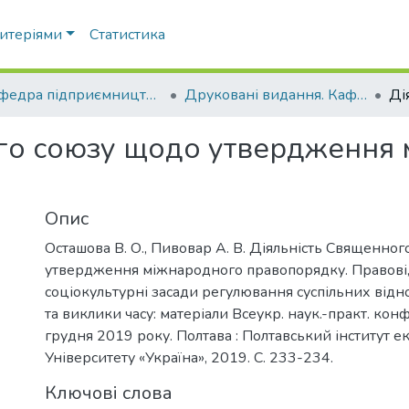
ритеріями
Статистика
Кафедра підприємництва і права
Друковані видання. Кафедра підприємництва і права
го союзу щодо утвердження
Опис
Осташова В. О., Пивовар А. В. Діяльність Священно
утвердження міжнародного правопорядку. Правові, 
соціокультурні засади регулювання суспільних віднос
та виклики часу: матеріали Всеукр. наук.-практ. конф.
грудня 2019 року. Полтава : Полтавський інститут е
Університету «Україна», 2019. С. 233-234.
Ключові слова