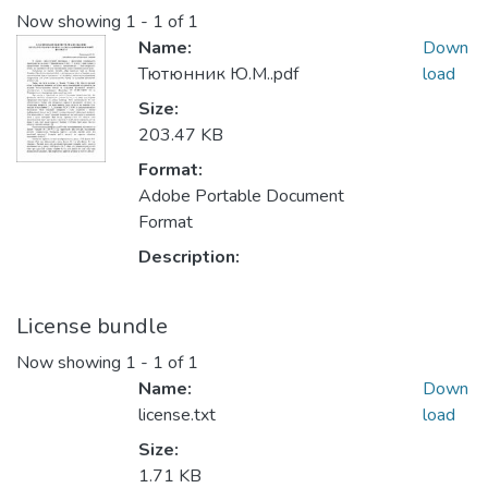
Now showing
1 - 1 of 1
Name:
Down
Тютюнник Ю.М..pdf
load
Size:
203.47 KB
Format:
Adobe Portable Document
Format
Description:
License bundle
Now showing
1 - 1 of 1
Name:
Down
license.txt
load
Size:
1.71 KB