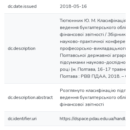
dc.date.issued
2018-05-16
Тютюнник Ю. М. Класифікація п
ведення бухгалтерського обліку
фінансової звітності / Збірник
науково-практичної конференц
dc.description
професорсько-викладацького 
Полтавської державної аграрної
підсумками науково-дослідної 
році (м. Полтава, 16-17 травня 2
Полтава : РВВ ПДАА, 2018. – С.
Розглянуто класифікацію підпр
dc.description.abstract
ведення бухгалтерського обліку
фінансової звітності
dc.identifier.uri
https://dspace.pdau.edu.ua/han