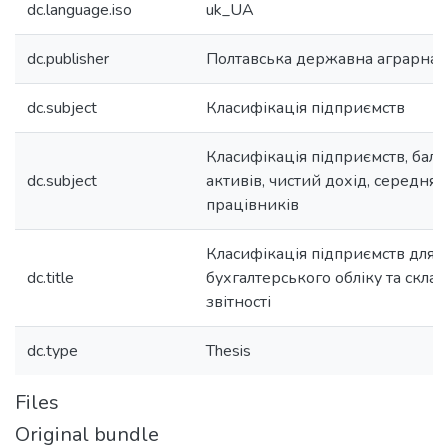
dc.language.iso
uk_UA
dc.publisher
Полтавська державна аграрна 
dc.subject
Класифікація підприємств
Класифікація підприємств, бала
dc.subject
активів, чистий дохід, середня к
працівників
Класифікація підприємств для 
dc.title
бухгалтерського обліку та скла
звітності
dc.type
Thesis
Files
Original bundle