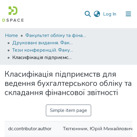
(current)
Log In
Communities
Home
Факультет обліку та фінансів
&
Друковані видання. Факультет обліку та фінансів
Collections
Тези конференцій. Факультет обліку та фінансів
Класифікація підприємств для ведення бухгалтерського обліку та складання фінансової звітності
All of DSpace
Класифікація підприємств для
Statistics
ведення бухгалтерського обліку та
складання фінансової звітності
Simple item page
dc.contributor.author
Тютюнник, Юрій Михайлович