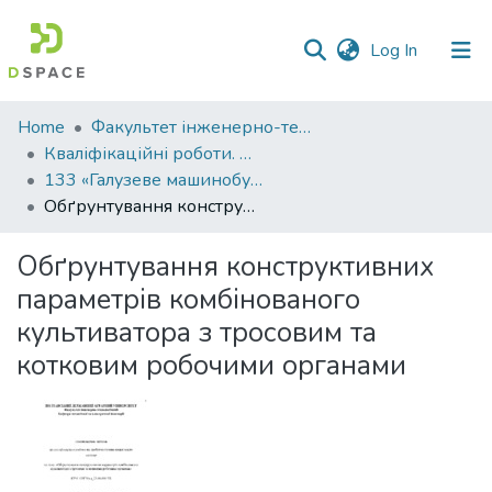
(current)
Log In
Communities
Home
Факультет інженерно-технологічний
&
Кваліфікаційні роботи. Факультет інженерно-технологічний
Collections
133 «Галузеве машинобудування» - Магістри 2024-2025
Обґрунтування конструктивних параметрів комбінованого культиватора з тросовим та котковим робочими органами
All of DSpace
Обґрунтування конструктивних
Statistics
параметрів комбінованого
культиватора з тросовим та
котковим робочими органами