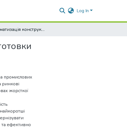
Log In
Автоматизація конструкторсько-технологічної підготовки машинобудівного виробництва
готовки
на промислових
а ринкові
овах жорсткої
ість
 найкоротші
дернізувати
в та ефективно