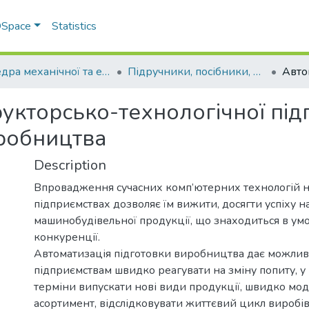
 DSpace
Statistics
Кафедра механічної та електричної інженерії
Підручники, посібники, методичні рекомендації, монографії. Кафедра механічної та електричної інженерії
укторсько-технологічної під
робництва
Description
Впровадження сучасних комп’ютерних технологій 
підприємствах дозволяє їм вижити, досягти успіху н
машинобудівельної продукції, що знаходиться в ум
конкуренції.
Автоматизація підготовки виробництва дає можлив
підприємствам швидко реагувати на зміну попиту, у
терміни випускати нові види продукції, швидко мо
асортимент, відслідковувати життєвий цикл виробі