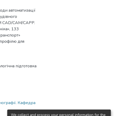
оди автоматизації
удівного
EM CAD/CAM/CAPP.
іка», 133
транспорт»
 профілю для
логічна підготовка
нографії. Кафедра
We collect and process your personal information for the