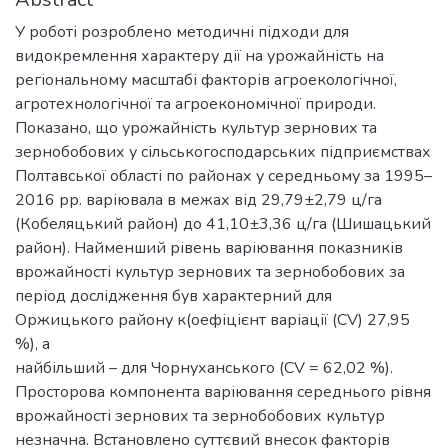
У роботі розроблено методичні підходи для
видокремлення характеру дії на урожайність на
регіональному масштабі факторів агроекологічної,
агротехнологічної та агроекономічної природи.
Показано, що урожайність культур зернових та
зернобобових у сільськогосподарських підприємствах
Полтавської області по районах у середньому за 1995–
2016 рр. варіювала в межах від 29,79±2,79 ц/га
(Кобеляцький район) до 41,10±3,36 ц/га (Шишацький
район). Найменший рівень варіювання показників
врожайності культур зернових та зернобобових за
період дослідження був характерний для
Оржицького району к(оефіцієнт варіації (CV) 27,95
%), а
найбільший – для Чорнуханського (CV = 62,02 %).
Просторова компонента варіювання середнього рівня
врожайності зернових та зернобобових культур
незначна. Встановлено суттєвий внесок факторів