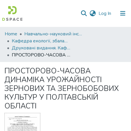
(current)
Log In
Communities
Home
Навчально-науковий інститут агротехнологій, селекції та екології
&
Кафедра екології, збалансованого природокористування та захисту довкілля
Collections
Друковані видання. Кафедра екології, збалансованого природокористування та захисту довкілля
ПРОСТОРОВО-ЧАСОВА ДИНАМІКА УРОЖАЙНОСТІ ЗЕРНОВИХ ТА ЗЕРНОБОБОВИХ КУЛЬТУР У ПОЛТАВСЬКІЙ ОБЛАСТІ
All of DSpace
ПРОСТОРОВО-ЧАСОВА
Statistics
ДИНАМІКА УРОЖАЙНОСТІ
ЗЕРНОВИХ ТА ЗЕРНОБОБОВИХ
КУЛЬТУР У ПОЛТАВСЬКІЙ
ОБЛАСТІ