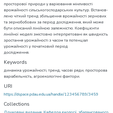
просторової природи у варіювання мінливості
врожайності сільськогосподарських культур. Встанов-
лено чіткий тренд збільшення врожайності зернових
та зернобобових за період дослідження, який може
бути описаний лінійною залежністю. Коефіцієнти
лінійної моделі змістовно інтерпретовані як швидкість
зростання урожайності з часом та потенціал
урожайності у початковий період
дослідження.
Keywords
динаміка урожайності, тренд, часові ряди, просторова
варіабельність, агроекологічні фактори.
URI
https://dspace.pdau.edu.ua/handle/123456789/3459
Collections
Друковані видання. Кафедра екології, збалансованого