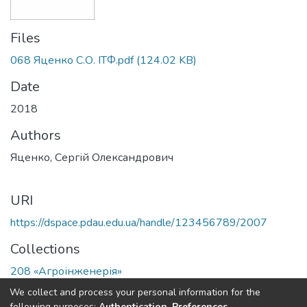
Files
068 Яценко С.О. ІТФ.pdf
(124.02 KB)
Date
2018
Authors
Яценко, Сергій Олександрович
URI
https://dspace.pdau.edu.ua/handle/123456789/2007
Collections
208 «Агроінженерія»
We collect and process your personal information for the
Full item page
following purposes:
Authentication, Preferences,