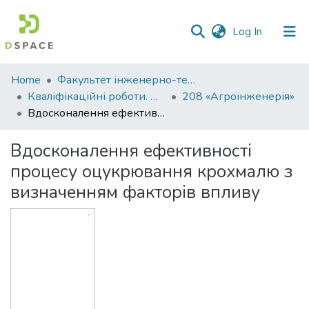
(current)
Log In
Communities
Home
Факультет інженерно-технологічний
&
Кваліфікаційні роботи. Факультет інженерно-технологічний
208 «Агроінженерія»
Collections
Вдосконалення ефективності процесу оцукрювання крохмалю з визначенням факторів впливу
All of DSpace
Вдосконалення ефективності
процесу оцукрювання крохмалю з
Statistics
визначенням факторів впливу