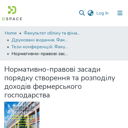
(current)
Log In
Communities
Home
Факультет обліку та фінансів
&
Друковані видання. Факультет обліку та фінансів
Collections
Тези конференцій. Факультет обліку та фінансів
Нормативно-правові засади порядку створення та розподілу доходів фермерського господарства
All of DSpace
Нормативно-правові засади
Statistics
порядку створення та розподілу
доходів фермерського
господарства