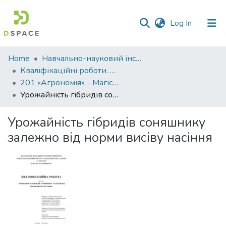
(current)
Log In
Communities
Home
Навчально-науковий інститут агротехнологій, селекції та екології
&
Кваліфікаційні роботи. ННІ агротехнологій, селекції та екології
Collections
201 «Агрономія» - Магістри 2023-2024
Урожайність гібридів соняшнику залежно від норми висіву насіння
All of DSpace
Урожайність гібридів соняшнику
Statistics
залежно від норми висіву насіння