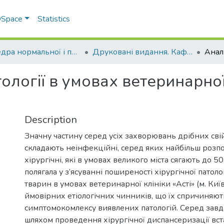
 DSpace
Statistics
Кафедра нормальної і патологічної анатомії та фізіології тварин
Друковані видання. Кафедра нормальної і паталогічної анатомії та фізіології тварин
тології в умовах ветеринарної 
Description
Значну частину серед усіх захворювань дрібних св
складають неінфекційні, серед яких найбільш роз
хірургічні, які в умовах великого міста сягають до 5
полягала у з’ясуванні поширеності хірургічної патоло
тварин в умовах ветеринарної клініки «Асті» (м. Київ
ймовірних етіологічних чинників, що їх спричиняют
симптомокомлексу виявлених патологій. Серед завд
шляхом проведення хірургічної диспансеризації вс