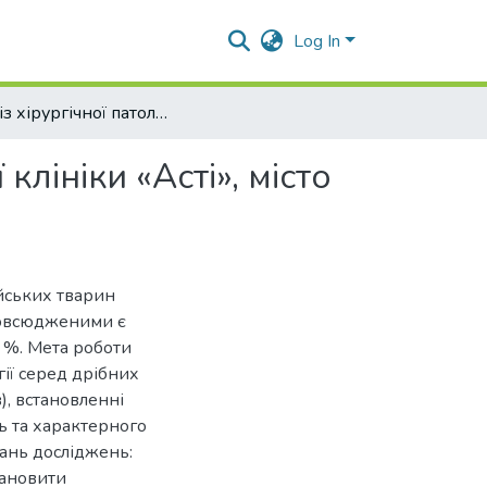
Log In
Аналіз хірургічної патології в умовах ветеринарної клініки «Асті», місто Київ.
клініки «Асті», місто
ійських тварин
повсюдженими є
0 %. Мета роботи
гії серед дрібних
), встановленні
ь та характерного
ань досліджень:
тановити