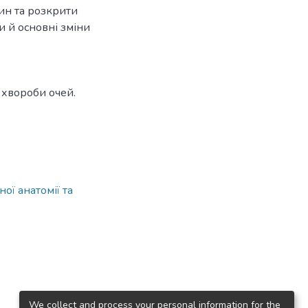
рин та розкрити
 й основні зміни
, хвороби очей.
ої анатомії та
We collect and process your personal information for the