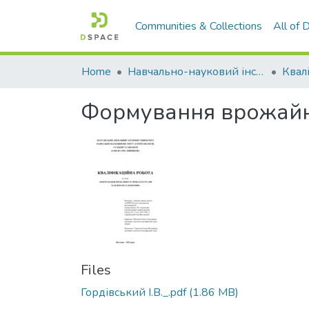
Communities & Collections
All of
Home
Навчально-науковий інститут агротехнологій, селекції та екології
Формування врожайно
Files
Гордівський І.В._.pdf
(1.86 MB)