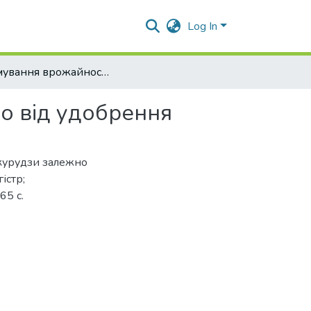
Log In
Формування врожайності зерна кукурудзи залежно від удобрення
о від удобрення
укурудзи залежно
істр;
65 с.