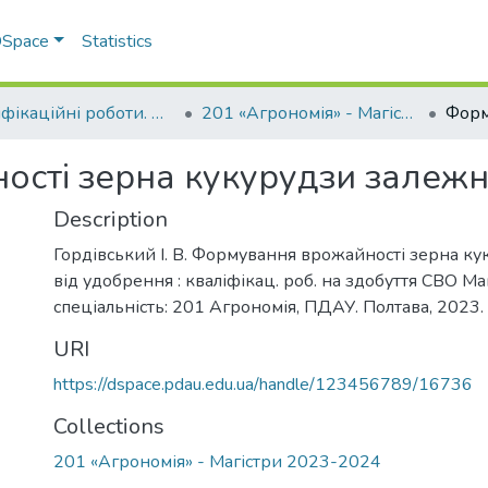
 DSpace
Statistics
Кваліфікаційні роботи. ННІ агротехнологій, селекції та екології
201 «Агрономія» - Магістри 2023-2024
сті зерна кукурудзи залежн
Description
Гордівський І. В. Формування врожайності зерна к
від удобрення : кваліфікац. роб. на здобуття СВО Маг
спеціальність: 201 Агрономія, ПДАУ. Полтава, 2023. 
URI
https://dspace.pdau.edu.ua/handle/123456789/16736
Collections
201 «Агрономія» - Магістри 2023-2024