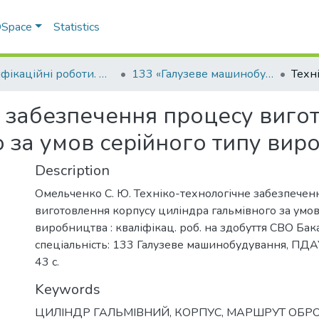
 DSpace
Statistics
Кваліфікаційні роботи. Факультет інженерно-технологічний
133 «Галузеве машинобудування» - Бакалаври 2025-2026
е забезпечення процесу виго
 за умов серійного типу вир
Description
Омельченко С. Ю. Техніко-технологічне забезпечен
виготовлення корпусу циліндра гальмівного за умов
виробництва : кваліфікац. роб. на здобуття СВО Бак
спеціальність: 133 Галузеве машинобудування, ПДАУ
43 с.
Keywords
ЦИЛІНДР ГАЛЬМІВНИЙ
,
КОРПУС
,
МАРШРУТ ОБР