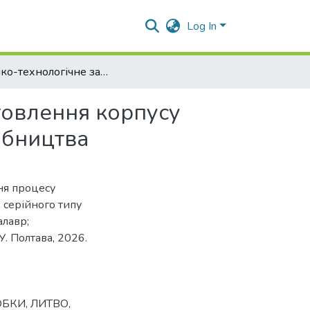
Log In
Техніко-технологічне забезпечення процесу виготовлення корпусу циліндра гальмівного за умов серійного типу виробництва
товлення корпусу
обництва
ня процесу
 серійного типу
алавр;
. Полтава, 2026.
ОБКИ
,
ЛИТВО
,