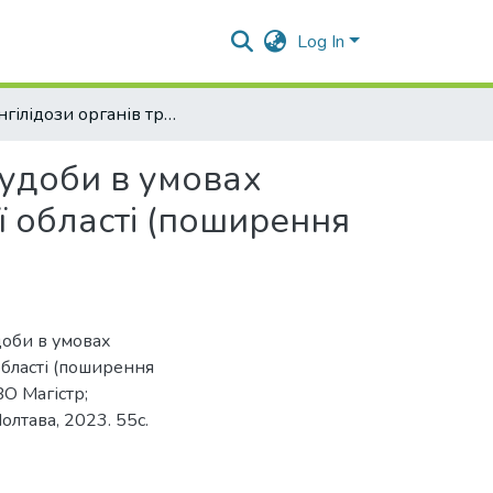
Log In
Стронгілідози органів травлення великої рогатої худоби в умовах індивідуальних господарств м. Зіньків Полтавської області (поширення та заходи боротьби)
худоби в умовах
ї області (поширення
доби в умовах
області (поширення
ВО Магістр;
лтава, 2023. 55с.