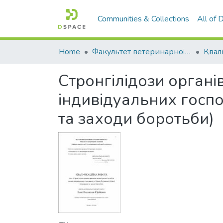
Communities & Collections
All of
Home
Факультет ветеринарної медицини
Стронгілідози органі
індивідуальних госпо
та заходи боротьби)