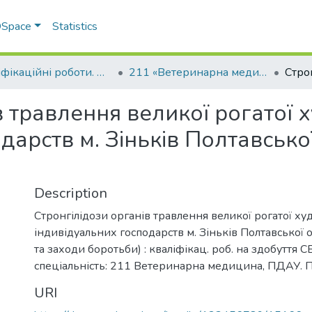
 DSpace
Statistics
Кваліфікаційні роботи. Факультет ветеринарної медицини
211 «Ветеринарна медицина» - Магістри 2022-2023
в травлення великої рогатої 
дарств м. Зіньків Полтавсько
Description
Стронгілідози органів травлення великої рогатої ху
індивідуальних господарств м. Зіньків Полтавської 
та заходи боротьби) : кваліфікац. роб. на здобуття С
спеціальність: 211 Ветеринарна медицина, ПДАУ. По
URI