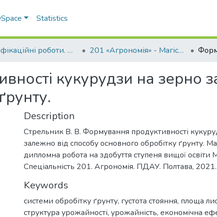
 DSpace
Statistics
Кваліфікаційні роботи. ННІ агротехнологій, селекції та екології
201 «Агрономія» - Магістри 2021-2022
вності кукурудзи на зерно з
ґрунту.
Description
Стрельник В. В. Формування продуктивності кукуру
залежно від способу основного обробітку ґрунту. Ма
дипломна робота на здобуття ступеня вищої освіти М
Спеціальність 201. Агрономія. ПДАУ. Полтава, 2021. 
Keywords
системи обробітку ґрунту, густота стояння, площа ли
структура урожайності, урожайність, економічна еф