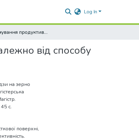
Log In
Формування продуктивності кукурудзи на зерно залежно від способу основного обробітку ґрунту.
алежно від способу
дзи на зерно
гістерська
агістр.
45 с.
сткової поверхні,
ективність.