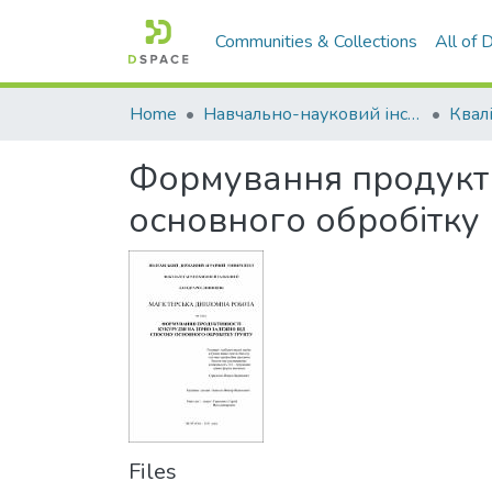
Communities & Collections
All of
Home
Навчально-науковий інститут агротехнологій, селекції та екології
Формування продукти
основного обробітку 
Files