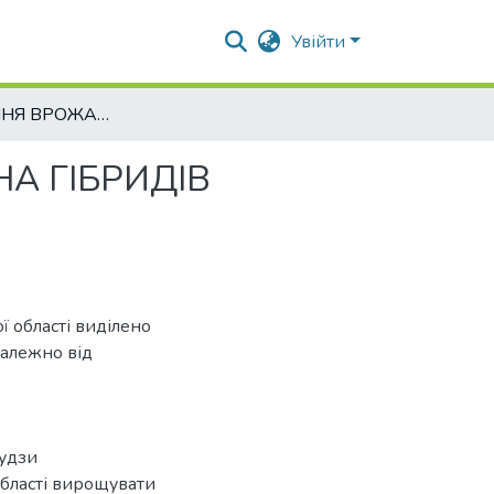
Увійти
ФОРМУВАННЯ ВРОЖАЙНОГО ПОТЕНЦІАЛУ ЗЕРНА ГІБРИДІВ КУКУРУДЗИ ЗАЛЕЖНО ВІД ГУСТОТИ ПОСІВІВ
А ГІБРИДІВ
 області виділено
залежно від
рудзи
бласті вирощувати