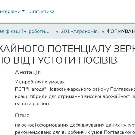
ритеріями
Статистика
Кваліфікаційні роботи. ННІ агротехнологій, селекції та екології
201 «Агрономія»
ЙНОГО ПОТЕНЦІАЛУ ЗЕРН
 ВІД ГУСТОТИ ПОСІВІВ
Анотація
У виробничих умовах
ПСП "Нагода" Новосанжарського району Полтавської
кращі гібриди для отримання високої врожайності 
густоти рослин.
Опис
на основі сформованих досліджуваних даних куку
рекомендовано для виробничих умов Полтавської о