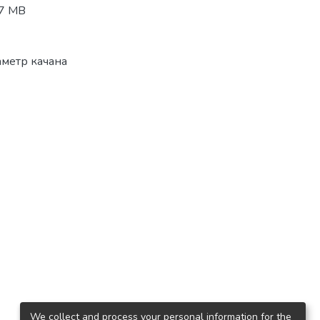
27 МВ
іаметр качана
We collect and process your personal information for the