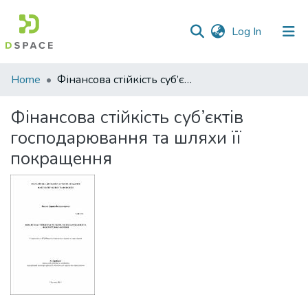
(current)
Log In
Communities
Home
Фінансова стійкість суб’єктів господарювання та шляхи її покращення
&
Collections
Фінансова стійкість суб’єктів
господарювання та шляхи її
All of DSpace
покращення
Statistics