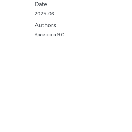
Date
2025-06
Authors
Касмініна Я.О.