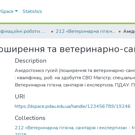
 DSpace
Statistics
Кваліфікаційні роботи. Факультет ветеринарної медицини
212 «Ветеринарна гігієна, санітарія і експертиза» - Магістри 2024-2025
поширення та ветеринарно-са
Description
Амідостомоз гусей (поширення та ветеринарно-сані
: кваліфікац. роб. на здобуття СВО Магістр; спеціальн
Ветеринарна гігієна, санітарія і експертиза, ПДАУ. П
URI
https://dspace.pdau.edu.ua/handle/123456789/19246
Collections
212 «Ветеринарна гігієна, санітарія і експертиза» - 