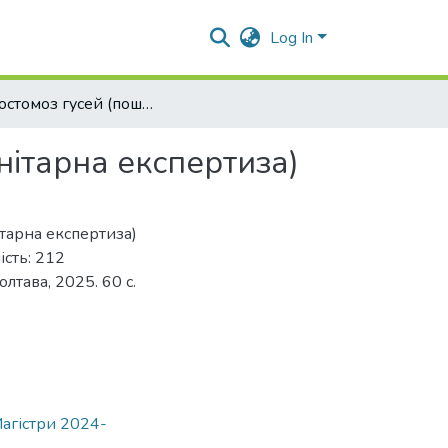
Log In
Амідостомоз гусей (поширення та ветеринарно-санітарна експертиза)
нітарна експертиза)
тарна експертиза)
ість: 212
олтава, 2025. 60 с.
Магістри 2024-