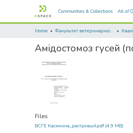
Communities & Collections
All of
Home
Факультет ветеринарної медицини
Амідостомоз гусей (
Files
ВСГЕ Касмініна_растровый.pdf
(4.9 MB)