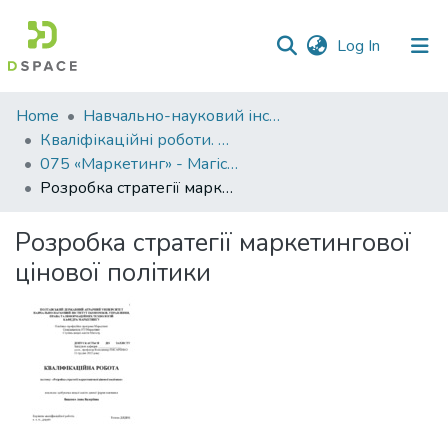
(current)
Log In
Communities
Home
Навчально-науковий інститут економіки, управління, права та інформаційних технологій
&
Кваліфікаційні роботи. ННІ економіки, управління, права та ІТ
Collections
075 «Маркетинг» - Магістри 2023-2024
Розробка стратегії маркетингової цінової політики
All of DSpace
Розробка стратегії маркетингової
Statistics
цінової політики