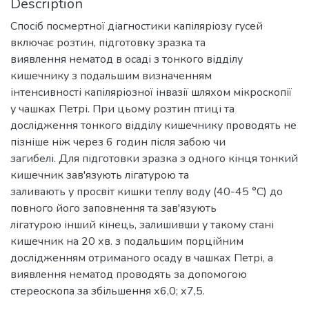
Description
Спосіб посмертної діагностики капіляріозу гусей
включає розтин, підготовку зразка та
виявлення нематод в осаді з тонкого відділу
кишечнику з подальшим визначенням
інтенсивності капіляріозної інвазії шляхом мікроскопії
у чашках Петрі. При цьому розтин птиці та
дослідження тонкого відділу кишечнику проводять не
пізніше ніж через 6 годин після забою чи
загибелі. Для підготовки зразка з одного кінця тонкий
кишечник зав'язують лігатурою та
заливають у просвіт кишки теплу воду (40-45 °С) до
повного його заповнення та зав'язують
лігатурою інший кінець, залишивши у такому стані
кишечник на 20 хв. з подальшим порційним
дослідженням отриманого осаду в чашках Петрі, а
виявлення нематод проводять за допомогою
стереоскопа за збільшення х6,0; х7,5.