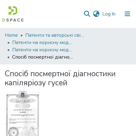
(current)
Log In
Communities
Home
Патенти та авторські свідоцтва
&
Патенти на корисну модель
Collections
Патенти на корисну модель_2018
Спосіб посмертної діагностики капіляріозу гусей
All of DSpace
Спосіб посмертної діагностики
Statistics
капіляріозу гусей