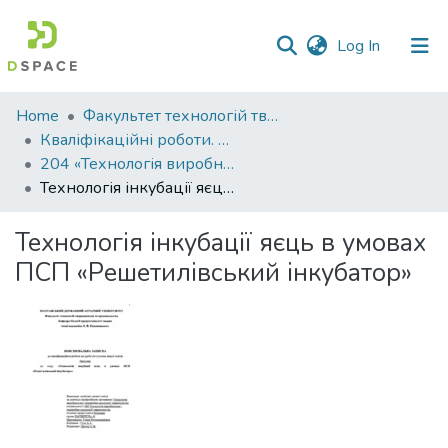
(current)
Log In
Communities
Home
Факультет технологій тваринництва та продовольства
&
Кваліфікаційні роботи. Факультет технологій тваринництва та продовольства
Collections
204 «Технологія виробництва і переробки продукції тваринництва» - Бакалаври 2023-2024
Технологія інкубації яєць в умовах ПСП «Решетилівський інкубатор»
All of DSpace
Технологія інкубації яєць в умовах
Statistics
ПСП «Решетилівський інкубатор»