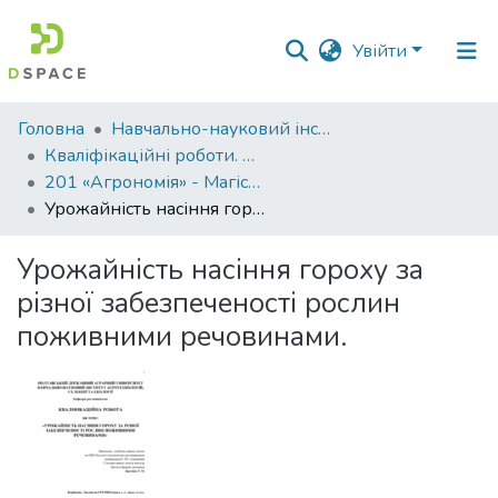
Увійти
Фонди
Головна
Навчально-науковий інститут агротехнологій, селекції та екології
та
Кваліфікаційні роботи. ННІ агротехнологій, селекції та екології
зібрання
201 «Агрономія» - Магістри 2024-2025
Урожайність насіння гороху за різної забезпеченості рослин поживними речовинами.
Пошук за критеріями
Урожайність насіння гороху за
Статистика
різної забезпеченості рослин
поживними речовинами.