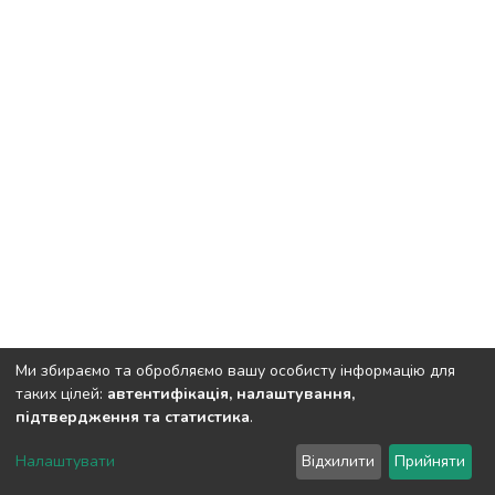
Ми збираємо та обробляємо вашу особисту інформацію для
таких цілей:
автентифікація, налаштування,
підтвердження та статистика
.
DSpace software
copyright © 2002-2026
LYRASIS
Налаштувати
Відхилити
Прийняти
Cookie settings