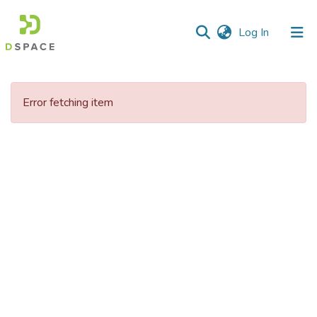
(current)
Log In
Communities
&
Error fetching item
Collections
All of DSpace