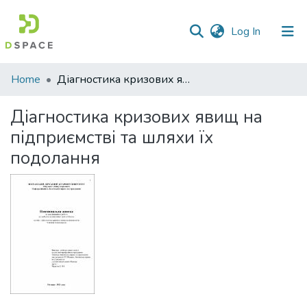
(current)
Log In
Communities
Home
Діагностика кризових явищ на підприємстві та шляхи їх подолання
&
Collections
Діагностика кризових явищ на
підприємстві та шляхи їх
All of DSpace
подолання
Statistics