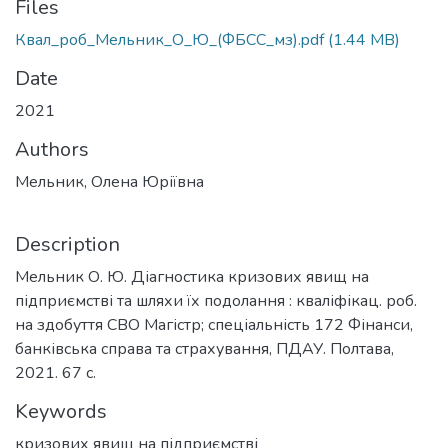
Files
Квал_роб_Мельник_О_Ю_(ФБСС_мз).pdf
(1.44 MB)
Date
2021
Authors
Мельник, Олена Юріївна
Description
Мельник О. Ю. Діагностика кризових явищ на
підприємстві та шляхи їх подолання : кваліфікац. роб.
на здобуття СВО Магістр; спеціальність 172 Фінанси,
банківська справа та страхування, ПДАУ. Полтава,
2021. 67 с.
Keywords
кризових явищ на підприємстві