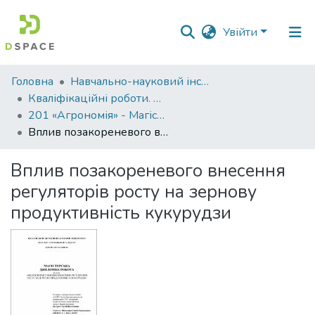
Увійти
Фонди
Головна
Навчально-науковий інститут агротехнологій, селекції та екології
та
Кваліфікаційні роботи. ННІ агротехнологій, селекції та екології
зібрання
201 «Агрономія» - Магістри 2021-2022
Вплив позакореневого внесення регуляторів росту на зернову продуктивність кукурудзи
Пошук за критеріями
Вплив позакореневого внесення
Статистика
регуляторів росту на зернову
продуктивність кукурудзи