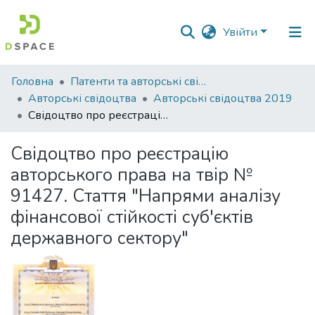
Увійти
Фонди
Головна
Патенти та авторські свідоцтва
та
Авторські свідоцтва
Авторські свідоцтва 2019
зібрання
Свідоцтво про реєстрацію авторського права на твір № 91427. Стаття "Напрями аналізу фінансової стійкості суб'єктів державного сектору"
Пошук за критеріями
Свідоцтво про реєстрацію
авторського права на твір №
Статистика
91427. Стаття "Напрями аналізу
фінансової стійкості суб'єктів
державного сектору"