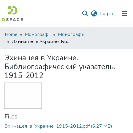
(current)
Log In
Communities
Home
Монографії
Монографії
&
Эхинацея в Украине. Библиографический указатель. 1915-2012
Collections
Эхинацея в Украине.
All of DSpace
Библиографический указатель.
1915-2012
Statistics
Files
Эхинацея_в_Украине_1915-2012.pdf
(6.27 MB)