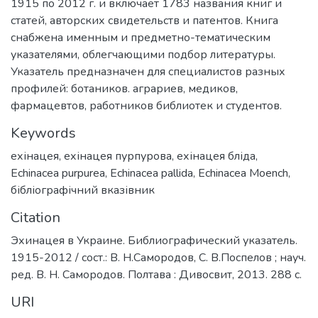
1915 по 2012 г. и включает 1783 названия книг и
статей, авторских свидетельств и патентов. Книга
снабжена именным и предметно-тематическим
указателями, облегчающими подбор литературы.
Указатель предназначен для специалистов разных
профилей: ботаников. аграриев, медиков,
фармацевтов, работников библиотек и студентов.
Keywords
ехінацея
,
ехінацея пурпурова
,
ехінацея бліда
,
Echinacea purpurea
,
Echinacea pallida
,
Echinacea Moench
,
бібліографічний вказівник
Citation
Эхинацея в Украине. Библиографический указатель.
1915-2012 / сост.: В. Н.Самородов, С. В.Поспелов ; науч.
ред. В. Н. Самородов. Полтава : Дивосвит, 2013. 288 с.
URI