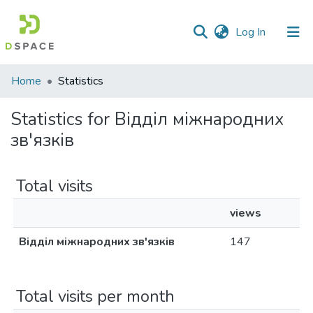
(current)
Log In
Communities
Home
Statistics
&
Collections
Statistics for Відділ міжнародних
зв'язків
All of DSpace
Total visits
views
Відділ міжнародних зв'язків
147
Total visits per month