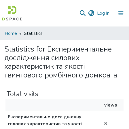
(current)
Log In
Communities
Home
Statistics
&
Collections
Statistics for Експериментальне
дослідження силових
All of DSpace
характеристик та якості
гвинтового ромбічного домкрата
Total visits
views
Експериментальне дослідження
силових характеристик та якості
8