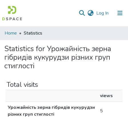
(current)
Log In
Communities
Home
Statistics
&
Collections
Statistics for Урожайність зерна
гібридів кукурудзи різних груп
All of DSpace
стиглості
Total visits
views
Урожайність зерна гібридів кукурудзи
5
різних груп стиглості