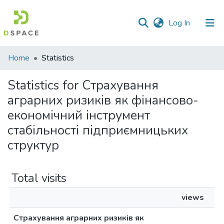
(current)
Log In
Communities
Home
Statistics
&
Collections
Statistics for Страхування
аграрних ризиків як фінансово-
All of DSpace
економічний інструмент
стабільності підприємницьких
структур
Total visits
views
Страхування аграрних ризиків як