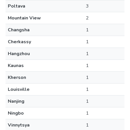
Poltava
3
Mountain View
2
Changsha
1
Cherkassy
1
Hangzhou
1
Kaunas
1
Kherson
1
Louisville
1
Nanjing
1
Ningbo
1
Vinnytsya
1