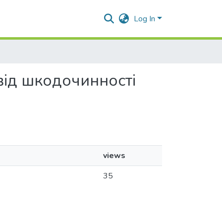
Log In
 від шкодочинності
views
35