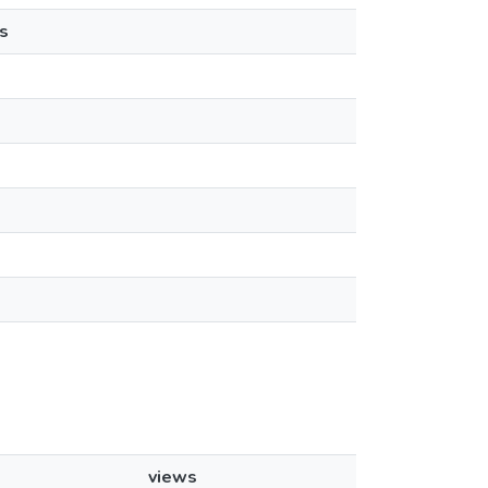
s
views