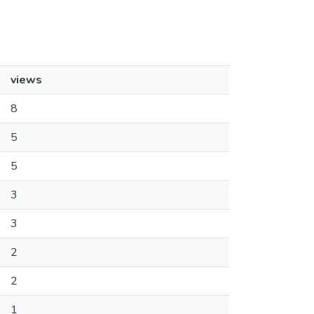
views
8
5
5
3
3
2
2
1