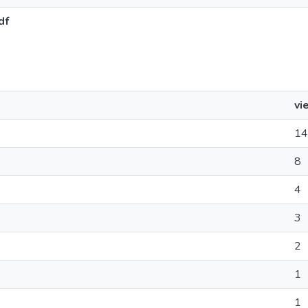
df
vi
14
8
4
3
2
1
1