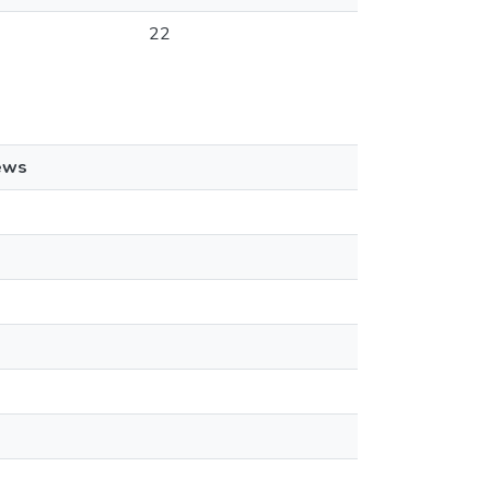
22
ews