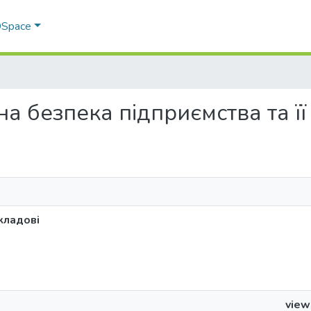
 DSpace
чна безпека підприємства та її
кладові
view