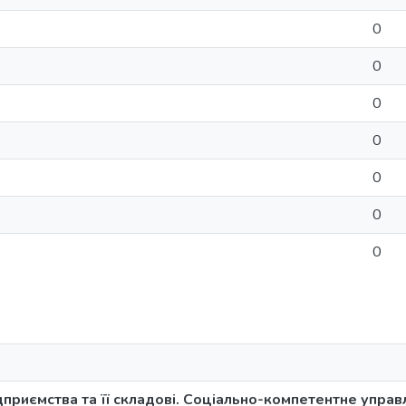
0
0
0
0
0
0
0
ідприємства та її складові. Соціально-компетентне управ