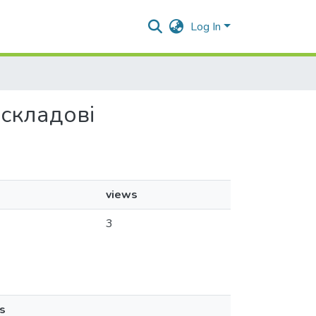
Log In
 складові
views
3
s