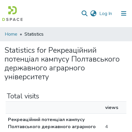
(current)
Log In
Communities
Home
Statistics
&
Collections
Statistics for Рекреаційний
потенціал кампусу Полтавського
All of DSpace
державного аграрного
університету
Total visits
views
Рекреаційний потенціал кампусу
Полтавського державного аграрного
4