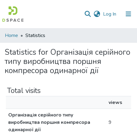
(current)
Log In
Communities
Home
Statistics
&
Collections
Statistics for Організація серійного
типу виробництва поршня
All of DSpace
компресора одинарної дії
Total visits
views
Організація серійного типу
виробництва поршня компресора
9
одинарної дії