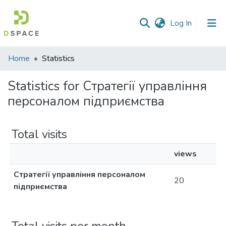
(current)
Log In
Communities
Home
Statistics
&
Collections
Statistics for Стратегії управління
персоналом підприємства
All of DSpace
Total visits
views
Стратегії управління персоналом
20
підприємства