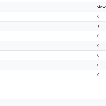
view
0
1
0
0
0
0
0