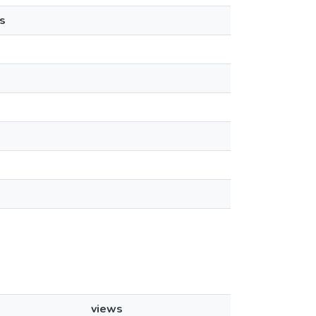
s
views