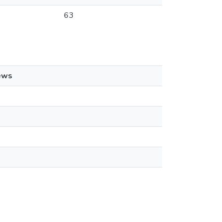
63
ews