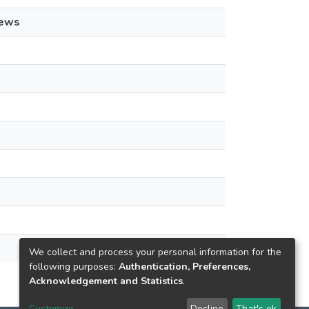
iews
We collect and process your personal information for the
following purposes:
Authentication, Preferences,
Acknowledgement and Statistics
.
Customize
Decline
That's ok