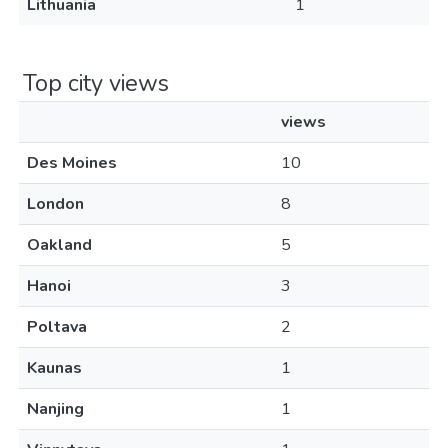
Lithuania
1
Top city views
views
Des Moines
10
London
8
Oakland
5
Hanoi
3
Poltava
2
Kaunas
1
Nanjing
1