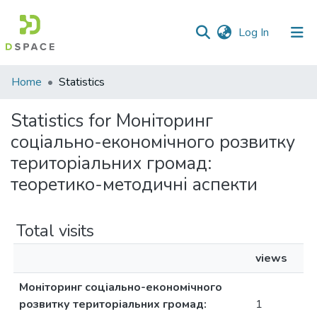
(current)
Log In
Communities
Home
Statistics
&
Collections
Statistics for Моніторинг
соціально-економічного розвитку
All of DSpace
територіальних громад:
теоретико-методичні аспекти
Total visits
views
Моніторинг соціально-економічного
розвитку територіальних громад:
1