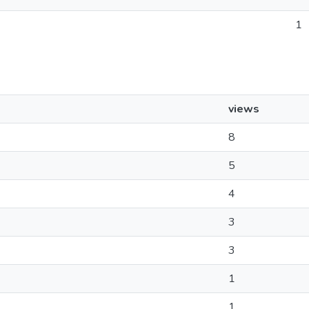
1
views
8
5
4
3
3
1
1