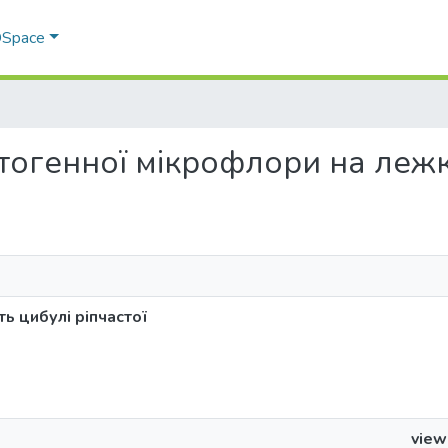
 DSpace
патогенної мікрофлори на лежк
ь цибулі ріпчастої
view