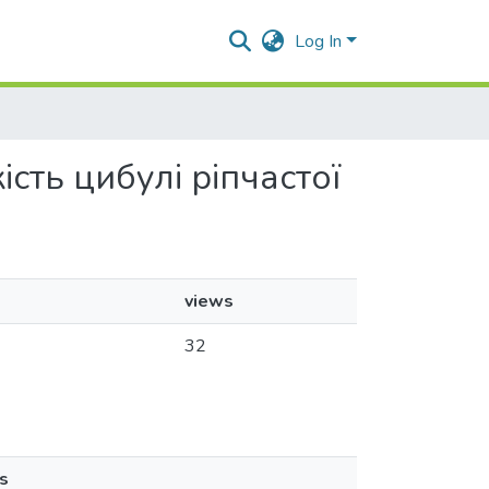
Log In
ість цибулі ріпчастої
views
32
s