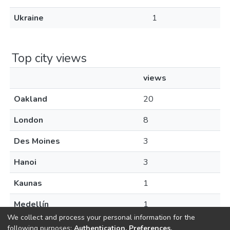
Ukraine
1
Top city views
views
Oakland
20
London
8
Des Moines
3
Hanoi
3
Kaunas
1
Medellín
1
We collect and process your personal information for the
following purposes:
Authentication, Preferences,