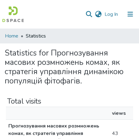
(current)
Log In
Communities
Home
Statistics
&
Collections
Statistics for Прогнозування
масових розмножень комах, як
All of DSpace
стратегія управління динамікою
популяцій фітофагів.
Total visits
views
Прогнозування масових розмножень
комах, як стратегія управління
43