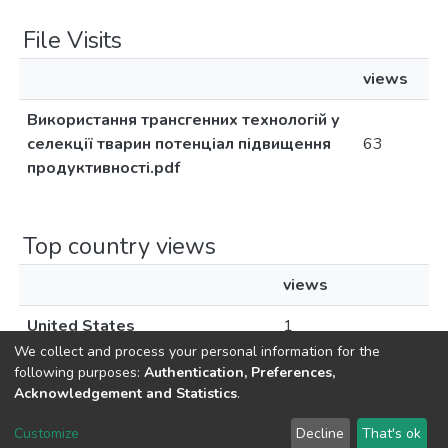
File Visits
views
Використання трансгенних технологій у
селекції тварин потенціал підвищення
63
продуктивності.pdf
Top country views
views
United States
1
We collect and process your personal information for the
following purposes:
Authentication, Preferences,
Acknowledgement and Statistics
.
DSpace software
copyright © 2002-2026
LYRASIS
Customize
Decline
That's ok