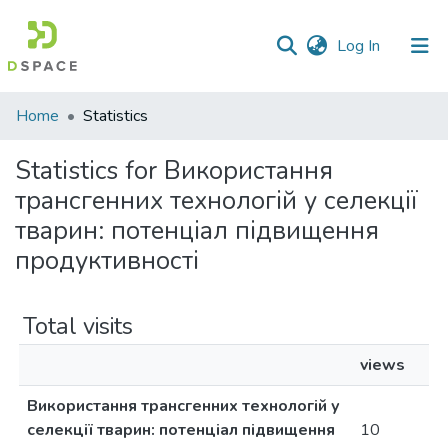
(current)
Log In
Communities
Home
Statistics
&
Collections
Statistics for Використання
трансгенних технологій у селекції
All of DSpace
тварин: потенціал підвищення
продуктивності
Total visits
views
Використання трансгенних технологій у
селекції тварин: потенціал підвищення
10