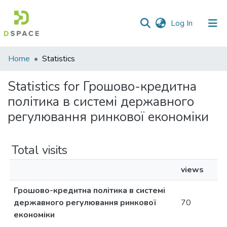
(current)
Log In
Communities
Home
Statistics
&
Collections
Statistics for Грошово-кредитна
політика в системі державного
All of DSpace
регулювання ринкової економіки
Total visits
views
Грошово-кредитна політика в системі
державного регулювання ринкової
70
економіки