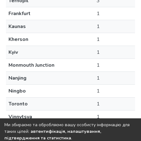
Ternopil
3
Frankfurt
1
Kaunas
1
Kherson
1
Kyiv
1
Monmouth Junction
1
Nanjing
1
Ningbo
1
Toronto
1
Vinnytsya
1
Ми збираємо та обробляємо вашу особисту інформацію для
таких цілей:
автентифікація, налаштування,
підтвердження та статистика
.