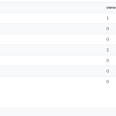
view
1
0
0
2
0
0
0