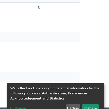
8
We collect and process your personal information for the
following purposes:
Authentication, Preferences,
Acknowledgement and Statistics
.
Customize
Decline
That's ok