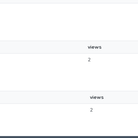
views
2
views
2