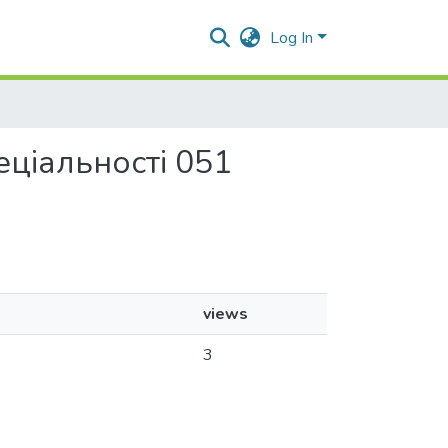
Log In
еціальності 051
views
3