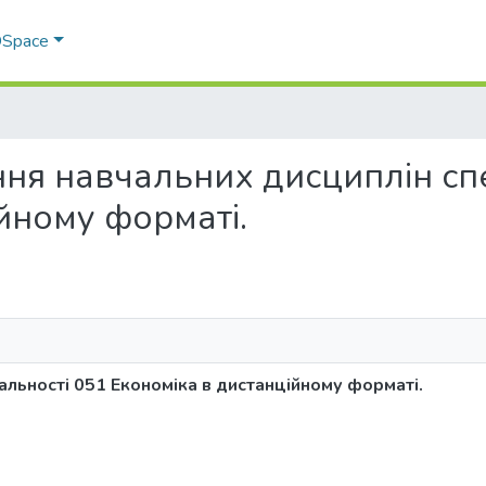
 DSpace
дання навчальних дисциплін сп
йному форматі.
альності 051 Економіка в дистанційному форматі.