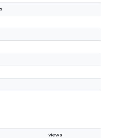
s
views