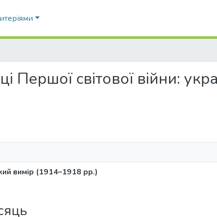
ритеріями
і Першої світової війни: укр
кий вимір (1914–1918 рр.)
ісяць