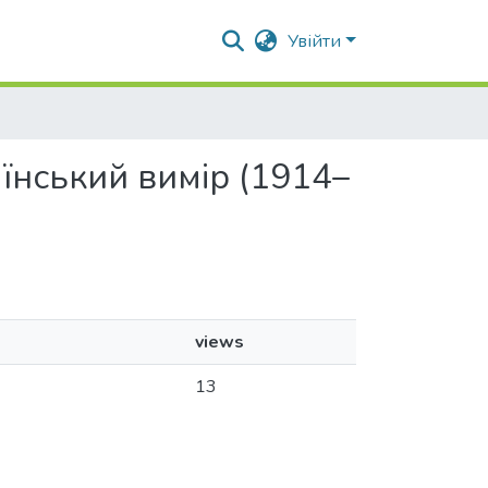
Увійти
аїнський вимір (1914–
views
13