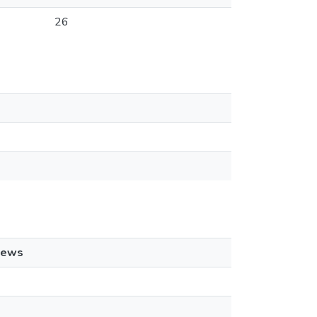
26
iews