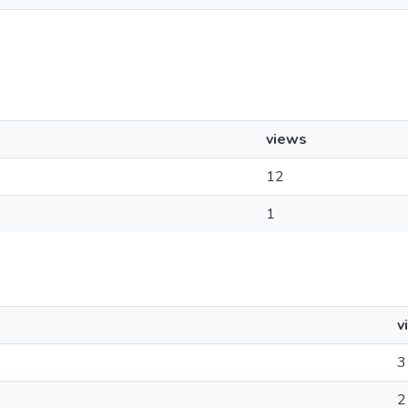
views
12
1
v
3
2