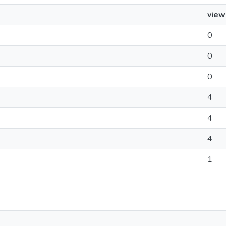
view
0
0
0
4
4
4
1