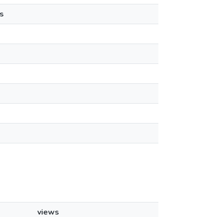
s
views