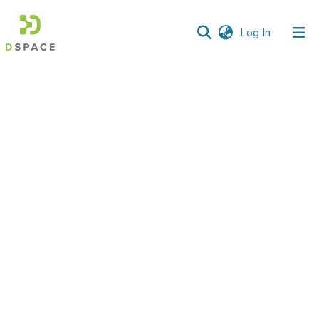
(current)
Log In
Communities
&
Collections
All of DSpace