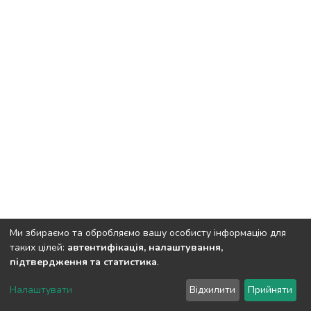
Ми збираємо та обробляємо вашу особисту інформацію для
таких цілей:
автентифікація, налаштування,
підтвердження та статистика
.
DSpace software
copyright © 2002-2026
LYRASIS
Налаштувати
Відхилити
Прийняти
Cookie settings
Send Feedback