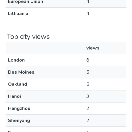
European Union
1
Lithuania
1
Top city views
views
London
8
Des Moines
5
Oakland
5
Hanoi
3
Hangzhou
2
Shenyang
2