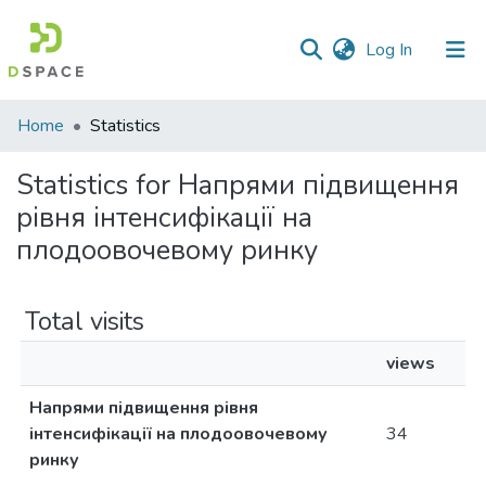
(current)
Log In
Communities
Home
Statistics
&
Collections
Statistics for Напрями підвищення
рівня інтенсифікації на
All of DSpace
плодоовочевому ринку
Total visits
views
Напрями підвищення рівня
інтенсифікації на плодоовочевому
34
ринку