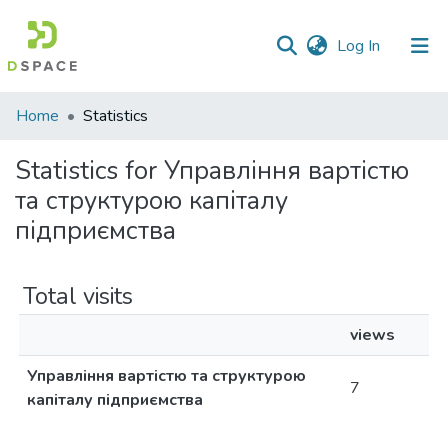
(current)
Log In
Communities
Home
Statistics
&
Collections
Statistics for Управління вартістю
та структурою капіталу
All of DSpace
підприємства
Total visits
views
Управління вартістю та структурою
7
капіталу підприємства