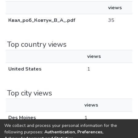
views
Квал_роб_Ковтун_В_А_.pdf
35
Top country views
views
United States
1
Top city views
views
Des Moines
1
We collect and process your personal information for the
following purposes:
Authentication, Preferences,