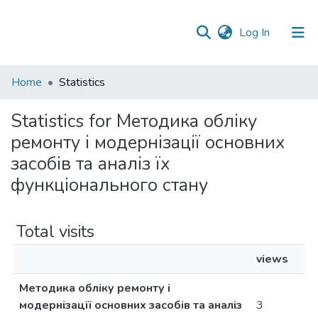
(current)
Log In
Communities
Home
Statistics
&
Collections
Statistics for Методика обліку
ремонту і модернізації основних
All of DSpace
засобів та аналіз їх
функціонального стану
Total visits
views
Методика обліку ремонту і
модернізації основних засобів та аналіз
3