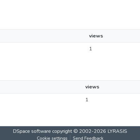
views
1
views
1
DSpace software
copyright © 2002-2026
LYRASIS
Cookie settings
Send Feedback