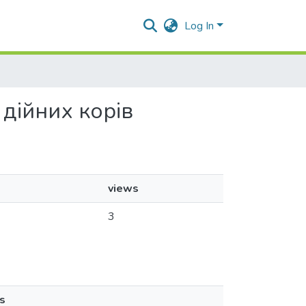
Log In
 дійних корів
views
3
s