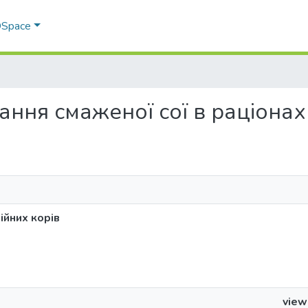
 DSpace
стання смаженої сої в раціонах
ійних корів
view