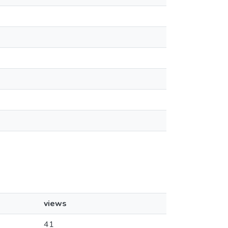
views
41