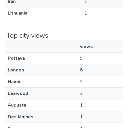
Iran
1
Lithuania
1
Top city views
views
Poltava
9
London
8
Hanoi
3
Leawood
2
Augusta
1
Des Moines
1