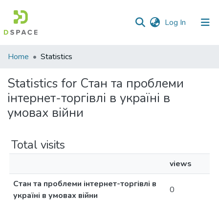
(current)
Log In
Communities
Home
Statistics
&
Collections
Statistics for Стан та проблеми
інтернет-торгівлі в україні в
All of DSpace
умовах війни
Total visits
views
Стан та проблеми інтернет-торгівлі в
0
україні в умовах війни